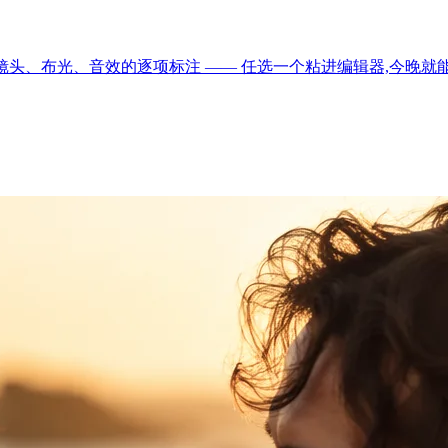
都带镜头、布光、音效的逐项标注 —— 任选一个粘进编辑器,今晚就