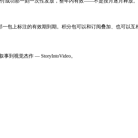
在支付成功那一刻一次性发放，整年内有效——不是按月逐月释放。
那一包上标注的有效期到期。积分包可以和订阅叠加、也可以互
杰作 — StoryIntoVideo。