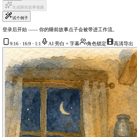
生成睡前故事视频
试个例子
登录后开始 —— 你的睡前故事点子会被带进工作流。
9:16 · 16:9 · 1:1
AI 旁白 + 字幕
角色锁定
高清导出