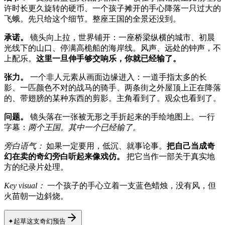
许时长更久旋转的硬币、一个孩子摊开的手心降落一只过大的
飞蛾。先只给这个细节。整座王国的全景还没到。
承诺。
镜头向上拉，世界铺开：一座桥梁纵横的城市、初晨
光线下的山口、停满高桅船的海岸线。风声、远处的钟声，不
上配乐。
这里一旦伸手够交响乐，你就已经输了。
张力。
一个非人元素从画面边缘进入：一道手指太多的长
影、一匹颜色不对的战马的骑手、两条街之外屋顶上正在降落
的、带翅膀的某种东西的剪影。主角看到了。观众也看到了。
问题。
镜头落在一张被无形之手折起来的手绘地图上。一行
字幕：
两个王国。其中一个已经输了。
旁白语气：
如果一定要用，低沉、就事论事。
把自己当成奇
幻在卖的奇幻旁白听起来像戏仿。
把它当作一部关于真实地
方的纪录片处理。
Key visual：
一个孩子的手心立着一支蓝色蜡烛，没有风，但
火苗朝一边斜烧。
✦
起草这支奇幻预告