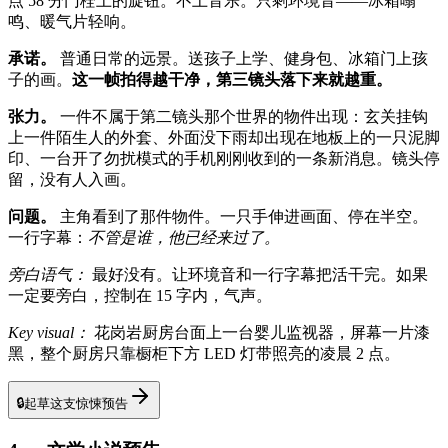
点 58 分门栓上的旋钮。不上音乐。只剩环境音——冰箱嗡
鸣、暖气片轻响。
承诺。
普通日常的远景。送孩子上学、健身包、冰箱门上孩
子的画。
这一帧拍得越干净，第三镜头落下来就越重。
张力。
一件不属于第二镜头那个世界的物件出现：玄关挂钩
上一件陌生人的外套、外面没下雨却出现在地板上的一只泥脚
印、一台开了勿扰模式的手机刚刚收到的一条新消息。镜头停
留，没有人入画。
问题。
主角看到了那件物件。一只手伸进画面、停在半空。
一行字幕：
不管是谁，他已经来过了。
旁白语气：
最好没有。让环境音和一行字幕把活干完。如果
一定要旁白，控制在 15 字内，气声。
Key visual：
花岗岩厨房台面上一台婴儿监视器，屏幕一片漆
黑，整个厨房只靠橱柜下方 LED 灯带照亮的凌晨 2 点。
🔒
起草这支惊悚预告