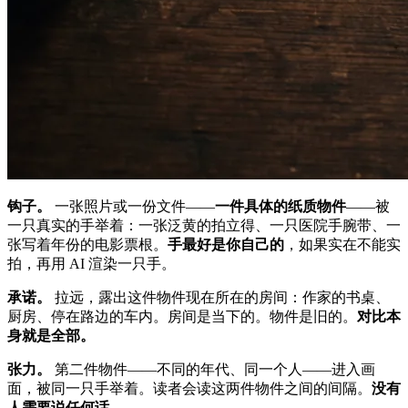
钩子。
一张照片或一份文件——
一件具体的纸质物件
——被
一只真实的手举着：一张泛黄的拍立得、一只医院手腕带、一
张写着年份的电影票根。
手最好是你自己的
，如果实在不能实
拍，再用 AI 渲染一只手。
承诺。
拉远，露出这件物件现在所在的房间：作家的书桌、
厨房、停在路边的车内。房间是当下的。物件是旧的。
对比本
身就是全部。
张力。
第二件物件——不同的年代、同一个人——进入画
面，被同一只手举着。读者会读这两件物件之间的间隔。
没有
人需要说任何话。