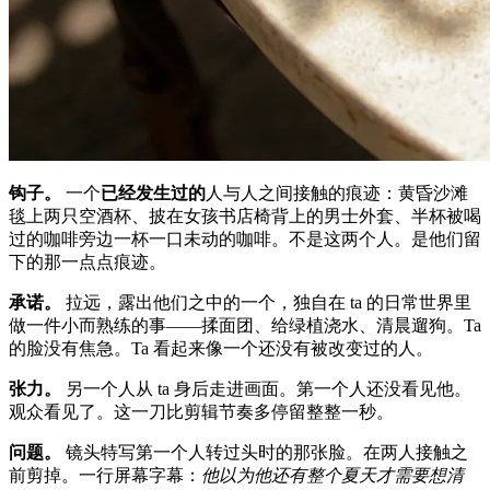
钩子。
一个
已经发生过的
人与人之间接触的痕迹：黄昏沙滩
毯上两只空酒杯、披在女孩书店椅背上的男士外套、半杯被喝
过的咖啡旁边一杯一口未动的咖啡。不是这两个人。是他们留
下的那一点点痕迹。
承诺。
拉远，露出他们之中的一个，独自在 ta 的日常世界里
做一件小而熟练的事——揉面团、给绿植浇水、清晨遛狗。Ta
的脸没有焦急。Ta 看起来像一个还没有被改变过的人。
张力。
另一个人从 ta 身后走进画面。第一个人还没看见他。
观众看见了。这一刀比剪辑节奏多停留整整一秒。
问题。
镜头特写第一个人转过头时的那张脸。在两人接触之
前剪掉。一行屏幕字幕：
他以为他还有整个夏天才需要想清