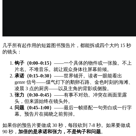
几乎所有起作用的短篇图书预告片，都能拆成四个大约 15 秒
的镜头：
钩子（0:00–0:15）
——一个具体的物件或一张脸。不上
片名。不堆音乐。就让观众身体往屏幕前倾。
承诺（0:15–0:30）
——世界铺开。读者一眼能看出
genre 信号——煤气灯下的鹅卵石路、金色时刻的海滩、
凌晨 3 点的厨房——以及主角的背影或侧脸。
张力（0:30–0:45）
——有事不对劲。冲突在画面里露
头，但来源始终在镜头外。
问题（0:45–1:00）
——最后一帧搭配一句旁白或一行字
幕。预告片在揭晓之前剪掉。
如果你的预告片要做成 30 秒，每段砍到 7-8 秒。如果要做成
90 秒，
加倍的是承诺和张力，不是钩子和问题
。