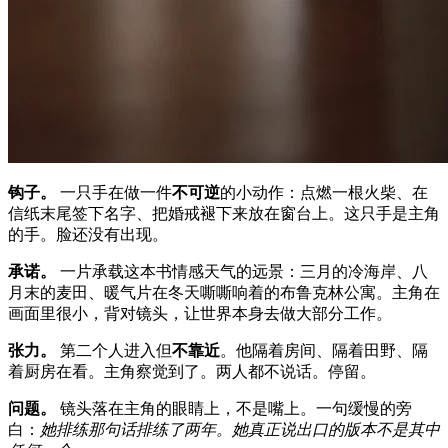
钩子。
一只手在做一件
不可逆
的小动作：点燃一根火柴、在
信纸末尾签下名字、把婚戒褪下来放在窗台上。这只手是主角
的手。脸还没有出现。
承诺。
一片承载这本书情感天气的远景：三月的冷海岸、八
月末的麦田、暖气片在冬天嘶嘶响着的布鲁克林公寓。主角在
画面里很小，背对镜头，让世界本身去做大部分工作。
张力。
第二个人进入但
不靠近
。他隔着房间、隔着田野、隔
着厨房在看。主角察觉到了。两人都不说话。停留。
问题。
镜头落在主角的眼睛上，不是嘴上。一句缓慢的旁
白：
她排练那句话排练了两年。她真正说出口的版本不是其中