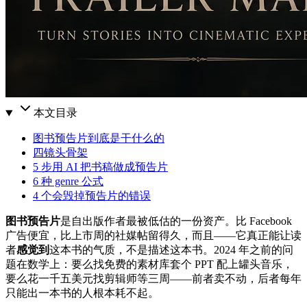
本文目录
图书预告片到底是干什么的
四镜头骨架
5 步用 AI 把书稿做成预告片
6 种 genre 公式
4 个会毁掉预告片的错误
图书预告片
是自出版作者最被低估的一份资产。比 Facebook
广告便宜，比上市周的社媒帖留得久，而且——它真正能让读
者
感觉到
这本书的气质，不是描述这本书。2024 年之前的问
题在数学上：要么找免费的素材库套个 PPT 配上罐头音乐，
要么花一千五美元找剪辑师等三周——前者卖不动，后者每年
只能出一本书的人根本耗不起。