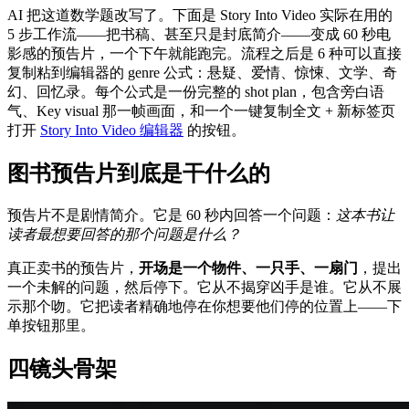
AI 把这道数学题改写了。下面是 Story Into Video 实际在用的
5 步工作流——把书稿、甚至只是封底简介——变成 60 秒电
影感的预告片，一个下午就能跑完。流程之后是 6 种可以直接
复制粘到编辑器的 genre 公式：悬疑、爱情、惊悚、文学、奇
幻、回忆录。每个公式是一份完整的 shot plan，包含旁白语
气、Key visual 那一帧画面，和一个一键复制全文 + 新标签页
打开
Story Into Video 编辑器
的按钮。
图书预告片到底是干什么的
预告片不是剧情简介。它是 60 秒内回答一个问题：
这本书让
读者最想要回答的那个问题是什么？
真正卖书的预告片，
开场是一个物件、一只手、一扇门
，提出
一个未解的问题，然后停下。它从不揭穿凶手是谁。它从不展
示那个吻。它把读者精确地停在你想要他们停的位置上——下
单按钮那里。
四镜头骨架