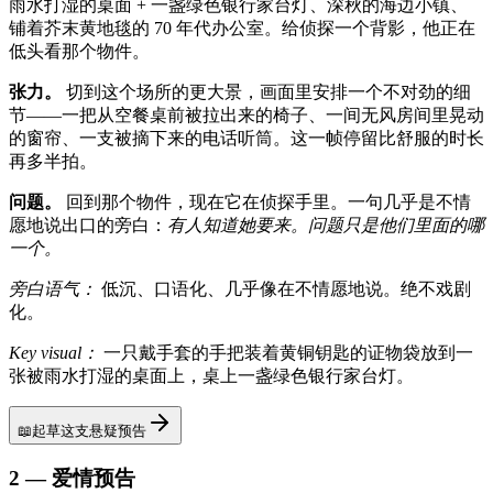
雨水打湿的桌面 + 一盏绿色银行家台灯、深秋的海边小镇、
铺着芥末黄地毯的 70 年代办公室。给侦探一个背影，他正在
低头看那个物件。
张力。
切到这个场所的更大景，画面里安排一个不对劲的细
节——一把从空餐桌前被拉出来的椅子、一间无风房间里晃动
的窗帘、一支被摘下来的电话听筒。这一帧停留比舒服的时长
再多半拍。
问题。
回到那个物件，现在它在侦探手里。一句几乎是不情
愿地说出口的旁白：
有人知道她要来。问题只是他们里面的哪
一个。
旁白语气：
低沉、口语化、几乎像在不情愿地说。绝不戏剧
化。
Key visual：
一只戴手套的手把装着黄铜钥匙的证物袋放到一
张被雨水打湿的桌面上，桌上一盏绿色银行家台灯。
📖
起草这支悬疑预告
2 — 爱情预告