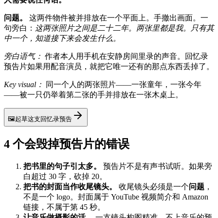
问题。
这两件物件被并排放在一个平面上。手撤出画面。一
句旁白：
这两张照片之间是二十二年。两张里都是我。只有其
中一个，知道接下来会发生什么。
旁白语气：
作者本人用手机在安静房间里录的声音。回忆录
预告片如果用配音演员，就把它唯一还有的那点东西丢掉了。
Key visual：
同一个人的两张照片——一张童年，一张今年
——被一只仍举着第二张的手并排放在一张木桌上。
🖼
起草这支回忆录预告
4 个会毁掉预告片的错误
把书里的句子引太多。
预告片不是有声书试听。如果旁
白超过 30 字，砍掉 20。
把书的封面当作收尾镜头。
收尾镜头必须是一个
问题
，
不是一个 logo。封面属于 YouTube 视频简介和 Amazon
链接，不属于第 45 秒。
让音乐做摄影的活。
一支镜头构图精准、不上音乐的预