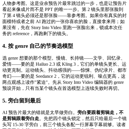
人物参考图。这是业余预告片最常跳过的一步，也是让预告片
看起来像成片而不是 PPT 的唯一一步。第 2 镜头里那张脸到
了第 4 镜头必须还是那张脸——靠参考图。如果你有真实的封
面模特或者之前 AI 跑过的一张你喜欢的脸，直接拿来用；如
果没有，先在 Story Into Video 里跑一张脸出来，锁成本次任
务的 reference，再跑剩下的镜头。
4. 按 genre 自己的节奏选模型
选 genre 想要的那个模型。慢镜、长持镜——文学、回忆录、
爱情——要的是 Hailuo 2.3 或 Kling 3，它们的单镜头更长、运
动更克制。运动镜头、抖动感强的——惊悚、伪纪录片、都市
奇幻——要的是 Seedance 2，它的运动更锐利、噪点更高，这
两点观感上读作"紧迫"。先从 Story Into Video 编辑器的 genre
预设开始，只有当某个镜头在首选模型上连续失败时再切。
5. 旁白留到最后
AI 预告片最大的错就是太早做旁白。
旁白要跟着剪辑走，不
是剪辑跟着旁白走
。先把四个镜头锁定，然后只给最后一个镜
头写 15-30 字旁白，前三个镜头各配一行屏幕字幕就够。读者