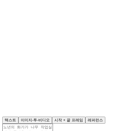
텍스트
이미지-투-비디오
시작 + 끝 프레임
레퍼런스