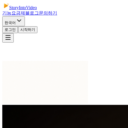
StoryIntoVideo
기능
요금제
블로그
문의하기
한국어
로그인
시작하기