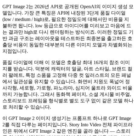
GPT Image 2는 2026년 API로 공개된 OpenAI의 이미지 생성 모
델입니다. 가장 큰 특징은 API에 내장된 3단계 품질 다이얼
(low / medium / high)로, 필요한 정밀도에 대해서만 비용을 지
불하면 됩니다. low 등급으로 아이디어를 미리보고 마음에 드
는 결과만 high로 다시 렌더링하는 방식이죠. 이러한 정밀도 기
반 과금 구조는 레이아웃을 테스트하든 최종본을 출고하든 호
출당 비용이 동일한 대부분의 다른 이미지 모델과 차별화되는
지점입니다.
품질 다이얼에 더해 이 모델은 호출당 최대 16개의 참조 이미
지를 받습니다. 덕분에 캐릭터의 얼굴, 아트 스타일, 브랜드 컬
러 팔레트, 특정 소품을 고정해 다중 컷 일러스트의 모든 패널
에서 일관성을 유지할 수 있습니다. 화면비 지원도 폭넓어 정
사각형, 세로형, 가로형, 파노라마, 심지어 울트라 와이드 비율
까지 가능합니다. 그래서 동화책 페이지, 소셜 게시물 비주얼,
스토리보드 프레임을 형식별로 별도 도구 없이 같은 모델 하나
로 처리할 수 있습니다.
이 GPT Image 2 이미지 생성기는 프롬프트 하나로 GPT Image
2를 직접 다루는 페이지입니다. Story Into Video 전체 파이프라
인은 뒤에서 GPT Image 2 같은 엔진을 골라 씁니다 — 스토리