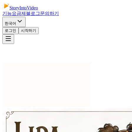
StoryIntoVideo
기능
요금제
블로그
문의하기
한국어
로그인
시작하기