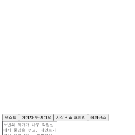
텍스트
이미지-투-비디오
시작 + 끝 프레임
레퍼런스