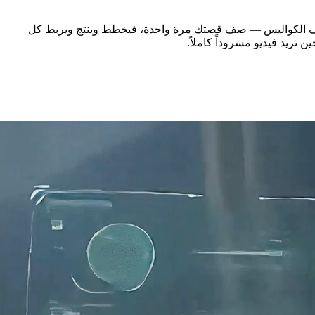
فيديو Seedance 2 هذا تحكماً مباشراً عبر وصف واحد. أما مسار Story Into Video الكامل فيستعين بمحركات مثل Seedance 2 خلف الكواليس — صف قصتك مرة واحدة، فيخطط وينتج ويربط كل