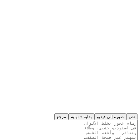
نص
صورة إلى فيديو
بداية + نهاية
مرجع