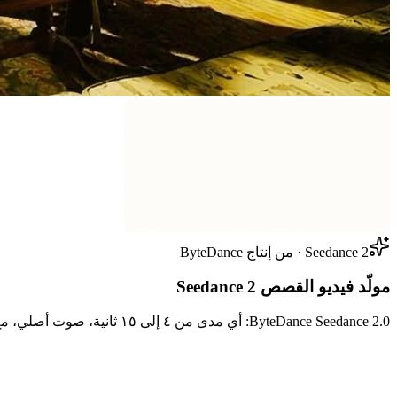
Seedance 2 · من إنتاج ByteDance
مولّد فيديو القصص Seedance 2
ByteDance Seedance 2.0: أي مدى من ٤ إلى ١٥ ثانية، صوت أصلي، مع مدخلات مرجع صورة / فيديو / صوت.