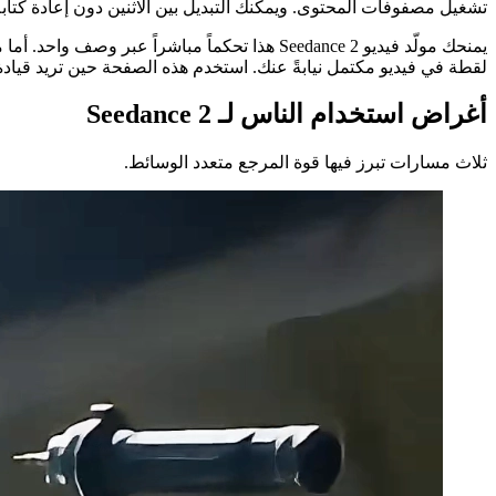
تشغيل مصفوفات المحتوى. ويمكنك التبديل بين الاثنين دون إعادة كتا
لقطة في فيديو مكتمل نيابةً عنك. استخدم هذه الصفحة حين تريد قيادة Seedance 2 مباشرة؛ واستخدم مسار تحويل القصة إلى فيديو الكامل حين تريد فيديو مسروداً كامل
أغراض استخدام الناس لـ Seedance 2
ثلاث مسارات تبرز فيها قوة المرجع متعدد الوسائط.