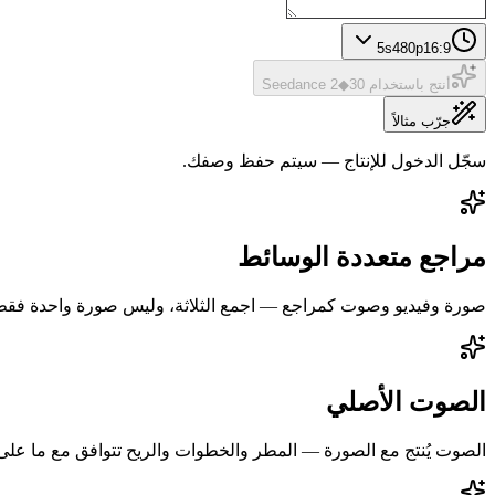
5
s
480p
16:9
أنتج باستخدام Seedance 2
30
◆
جرّب مثالاً
سجّل الدخول للإنتاج — سيتم حفظ وصفك.
مراجع متعددة الوسائط
صورة وفيديو وصوت كمراجع — اجمع الثلاثة، وليس صورة واحدة فقط
الصوت الأصلي
الصوت يُنتج مع الصورة — المطر والخطوات والريح تتوافق مع ما على