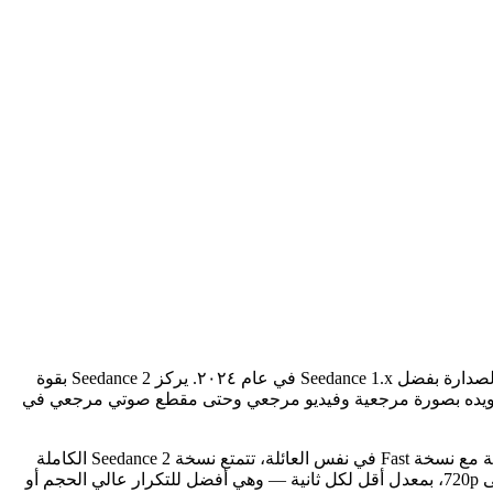
يُعدّ Seedance 2 النموذج الفيديوائي الجيل الثاني من فريق Doubao في ByteDance — نفس المختبر الذي أعاد النماذج الفيديوائية الصينية إلى الصدارة بفضل Seedance 1.x في عام ٢٠٢٤. يركز Seedance 2 بقوة
 تزويده بصورة مرجعية وفيديو مرجعي وحتى مقطع صوتي مرجعي في
تكون المدة مستمرة من ٤ إلى ١٥ ثانية (ليست فئات ثابتة)، بدقة تصل إلى 1080p، مع نسب عرض أصلية للأفقي والعمودي والمربع. وبالمقارنة مع نسخة Fast في نفس العائلة، تتمتع نسخة Seedance 2 الكاملة
بسقف جودة أعلى وحركة أدق، مما يجعلها الخيار للقطات النهائية؛ بينما لا تزال نسخة Fast تدعم ٤–١٥ ثانية والصوت الأصلي ولكنها تقتصر على 720p، بمعدل أقل لكل ثانية — وهي أفضل للتكرار عالي الحجم أو