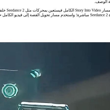
بة الوصف.
يمنحك مولّد 
اً.