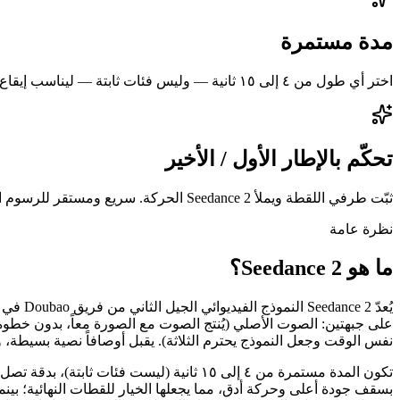
مدة مستمرة
اختر أي طول من ٤ إلى ١٥ ثانية — وليس فئات ثابتة — ليناسب إيقاع لقطتك.
تحكّم بالإطار الأول / الأخير
ثبّت طرفي اللقطة ويملأ Seedance 2 الحركة. سريع ومستقر للرسوم المتحركة.
نظرة عامة
ما هو Seedance 2؟
على جبهتين: الصوت الأصلي (يُنتج الصوت مع الصورة معاً، بدون خ
نفس الوقت وجعل النموذج يحترم الثلاثة). يقبل أوصافاً نصية بسيطة، و