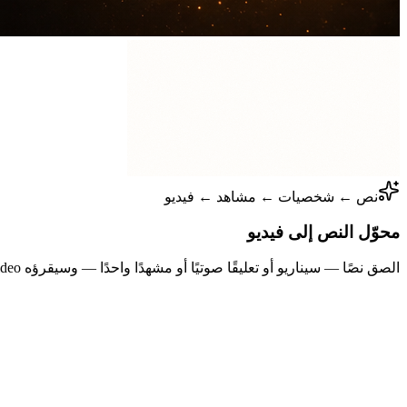
نص ← شخصيات ← مشاهد ← فيديو
محوّل النص إلى فيديو
الصق نصًا — سيناريو أو تعليقًا صوتيًا أو مشهدًا واحدًا — وسيقرؤه Story Into Video ويبني الشخصيات واللقطات، ويحوّل نصك إلى فيديو مع سرد وترجمات.