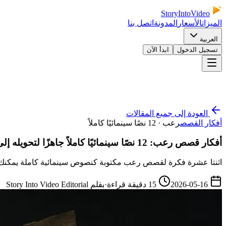
StoryIntoVideo
الميزات
الأسعار
المدونة
اتصل بنا
العربية
تسجيل الدخول
ابدأ الآن
العودة إلى جميع المقالات
أفكار القصص
رعب · 12 نصًا سينمائيًا كاملاً
أفكار قصص رعب: 12 نصًا سينمائيًا كاملاً جاهزًا لتحويله إلى فيديو بالذكاء الاصطناعي
اثنتا عشرة فكرة لقصص رعب مكتوبة كنصوص سينمائية كاملة يمكنك نسخها مباشرة إلى Story Into Video — لا قوائم فكرية، ولا شظاي
2026-05-16
15
دقيقة قراءة
·
بقلم
Story Into Video Editorial