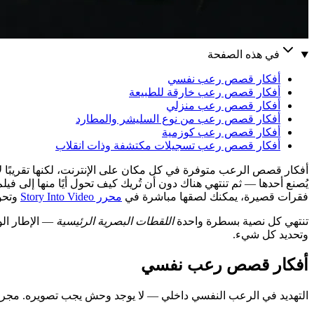
في هذه الصفحة
أفكار قصص رعب نفسي
أفكار قصص رعب خارقة للطبيعة
أفكار قصص رعب منزلي
أفكار قصص رعب من نوع السليشر والمطارد
أفكار قصص رعب كوزمية
أفكار قصص رعب تسجيلات مكتشفة وذات انقلاب
فقرات قصيرة، يمكنك لصقها مباشرة في
محرر Story Into Video
وتحويلها
تنتهي كل نصية بسطرة واحدة
اللقطات البصرية الرئيسية
— الإطار الو
وتحديد كل شيء.
أفكار قصص رعب نفسي
التهديد في الرعب النفسي داخلي — لا يوجد وحش يجب تصويره. مجرد شخ