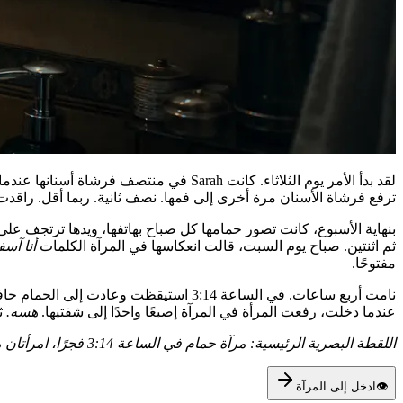
لقد بدأ الأمر يوم الثلاثاء. كانت Sarah 
ترفع فرشاة الأسنان مرة أخرى إلى فمها. نصف ثانية. ربما أقل. راقدت
ثم اثنتين. صباح يوم السبت، قالت انعكاسها في المرآة الكلمات
أنا آسف
مفتوحًا.
نامت أربع ساعات. في الساعة 3:14 استيقظ
عندما دخلت، رفعت المرأة في المرآة إصبعًا واحدًا إلى شفتيها.
هسه.
ثم رفعت h
اللقطة البصرية الرئيسية: مرآة حمام في الساعة 3:14 فجرًا، امرأتان متطابقتان تواجهان بعضهما البعض، إحداهما بإصبعها على شفتيها، والأخرى بدأت للتو بتقليد الحركة.
👁
ادخل إلى المرآة