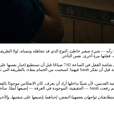
في منتصف فرشاة أسنانها عندما رأته — شيء صغير خاطئ، النوع الذي قد تتجاهله وتنساه، 
. فعلتها مرة أخرى. نفس التأخر.
بنهاية الأسبوع، كانت تصور حمامها كل صباح بهاتفها، ويدها ترتجف على شا
ة
قبل أن تفكر Sarah فيهما. انسحبت من الحمام ببطء، بالطري
ت وعادت إلى الحمام حافية القدمين، لأن شيئًا بداخلها أراد أن يعرف. كان الانعكاس 
Sara — الحقيقية، الموجودة في الغرفة — إصبعها أيضًا. متأخرة نصف ثانية.