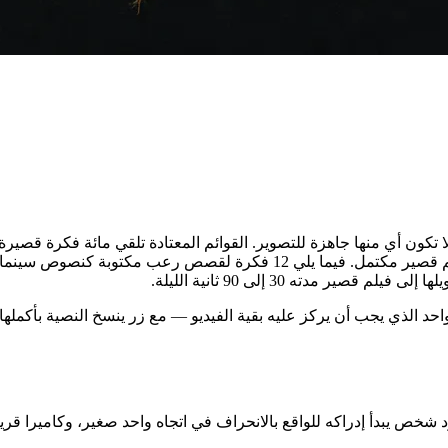
يُصنع أحدها — ثم تنتهي هناك دون أن تُريك كيف تحول أيًا منها إلى فيلم قصير
 إلى فيلم قصير مدته 30 إلى 90 ثانية الليلة.
احد الذي يجب أن يركز عليه بقية الفيديو — مع زر ينسخ النصية بأكملها
ص يبدأ إدراكه للواقع بالانحراف في اتجاه واحد صغير، وكاميرا قريب