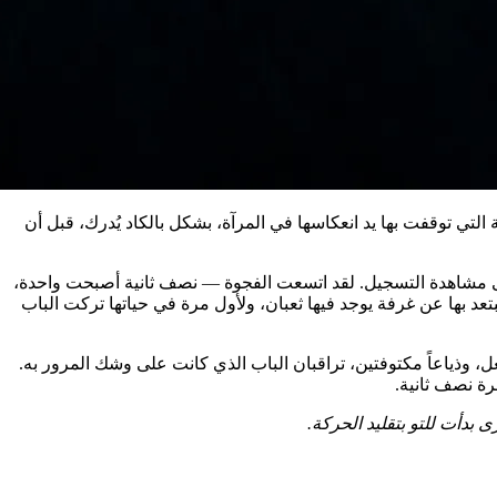
لولا الطريقة التي توقفت بها يد انعكاسها في المرآة، بشكل بالكاد يُدرك، قبل أن
شة القفل في الساعة 7:02 صباحًا قبل أن تستطيع إجبار نفسها على مشاهدة التسجيل. لقد اتسعت الفجوة — نصف ثانية أصبحت واحدة،
قة التي تبتعد بها عن غرفة يوجد فيها ثعبان، ولأول مرة في حياتها تركت الباب
موجودًا بالفعل، وذياعاً مكتوفتين، تراقبان الباب الذي كانت على وشك المرور به.