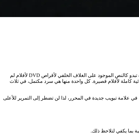
أفكار قصص الرعب متوفرة في كل مكان على الإنترنت، لكنها تقريبًا لا تكون أي منها جاهزة للتصوير. القوائم المعتادة تلقي مائة فكرة قصيرة تبدو كالنص الموجود على الغلاف الخلفي لأقراص DVD لأفلام لم
 مكتمل. فيما يلي 12 فكرة لقصص رعب مكتوبة كنصوص سينمائية كاملة لأفلام قصيرة. كل واحدة منها هي سرد مكتمل، في ثلاث
 في علامة تبويب جديدة في المحرر، لذا لن تضطر إلى التمرير للأعلى
ة بما يكفي لتلاحظ ذلك.