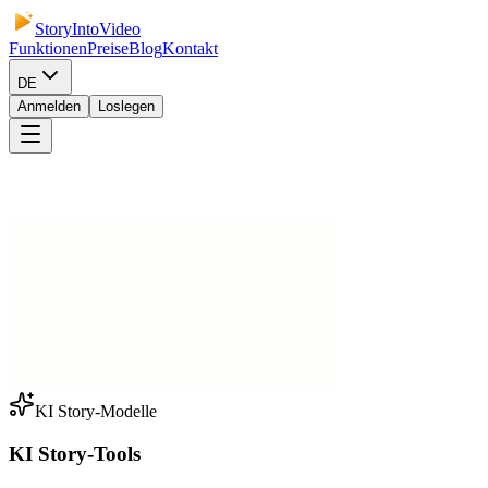
StoryIntoVideo
Funktionen
Preise
Blog
Kontakt
DE
Anmelden
Loslegen
KI Story-Modelle
KI Story-Tools