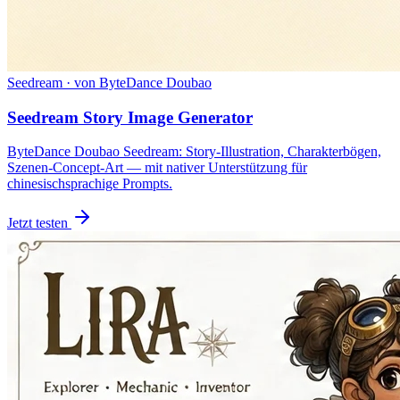
Seedream · von ByteDance Doubao
Seedream Story Image Generator
ByteDance Doubao Seedream: Story-Illustration, Charakterbögen,
Szenen-Concept-Art — mit nativer Unterstützung für
chinesischsprachige Prompts.
Jetzt testen