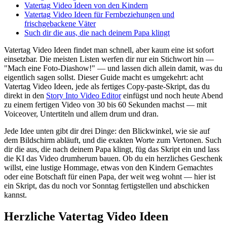
Vatertag Video Ideen von den Kindern
Vatertag Video Ideen für Fernbeziehungen und
frischgebackene Väter
Such dir die aus, die nach deinem Papa klingt
Vatertag Video Ideen findet man schnell, aber kaum eine ist sofort
einsetzbar. Die meisten Listen werfen dir nur ein Stichwort hin —
"Mach eine Foto-Diashow!" — und lassen dich allein damit, was du
eigentlich sagen sollst. Dieser Guide macht es umgekehrt: acht
Vatertag Video Ideen, jede als fertiges Copy-paste-Skript, das du
direkt in den
Story Into Video Editor
einfügst und noch heute Abend
zu einem fertigen Video von 30 bis 60 Sekunden machst — mit
Voiceover, Untertiteln und allem drum und dran.
Jede Idee unten gibt dir drei Dinge: den Blickwinkel, wie sie auf
dem Bildschirm abläuft, und die exakten Worte zum Vertonen. Such
dir die aus, die nach deinem Papa klingt, füg das Skript ein und lass
die KI das Video drumherum bauen. Ob du ein herzliches Geschenk
willst, eine lustige Hommage, etwas von den Kindern Gemachtes
oder eine Botschaft für einen Papa, der weit weg wohnt — hier ist
ein Skript, das du noch vor Sonntag fertigstellen und abschicken
kannst.
Herzliche Vatertag Video Ideen