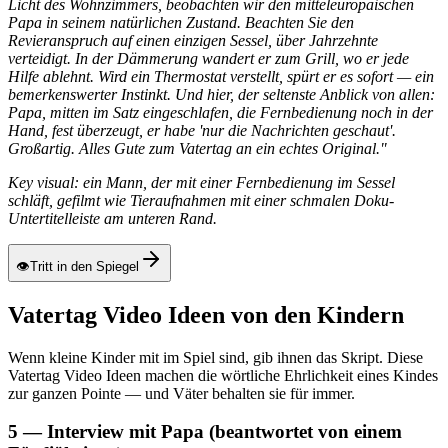
Licht des Wohnzimmers, beobachten wir den mitteleuropäischen
Papa in seinem natürlichen Zustand. Beachten Sie den
Revieranspruch auf einen einzigen Sessel, über Jahrzehnte
verteidigt. In der Dämmerung wandert er zum Grill, wo er jede
Hilfe ablehnt. Wird ein Thermostat verstellt, spürt er es sofort — ein
bemerkenswerter Instinkt. Und hier, der seltenste Anblick von allen:
Papa, mitten im Satz eingeschlafen, die Fernbedienung noch in der
Hand, fest überzeugt, er habe 'nur die Nachrichten geschaut'.
Großartig. Alles Gute zum Vatertag an ein echtes Original."
Key visual: ein Mann, der mit einer Fernbedienung im Sessel
schläft, gefilmt wie Tieraufnahmen mit einer schmalen Doku-
Untertitelleiste am unteren Rand.
👁
Tritt in den Spiegel
Vatertag Video Ideen von den Kindern
Wenn kleine Kinder mit im Spiel sind, gib ihnen das Skript. Diese
Vatertag Video Ideen machen die wörtliche Ehrlichkeit eines Kindes
zur ganzen Pointe — und Väter behalten sie für immer.
5 — Interview mit Papa (beantwortet von einem