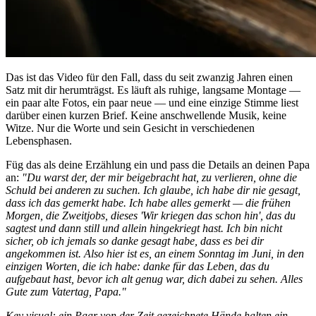
Das ist das Video für den Fall, dass du seit zwanzig Jahren einen
Satz mit dir herumträgst. Es läuft als ruhige, langsame Montage —
ein paar alte Fotos, ein paar neue — und eine einzige Stimme liest
darüber einen kurzen Brief. Keine anschwellende Musik, keine
Witze. Nur die Worte und sein Gesicht in verschiedenen
Lebensphasen.
Füg das als deine Erzählung ein und pass die Details an deinen Papa
an:
"Du warst der, der mir beigebracht hat, zu verlieren, ohne die
Schuld bei anderen zu suchen. Ich glaube, ich habe dir nie gesagt,
dass ich das gemerkt habe. Ich habe alles gemerkt — die frühen
Morgen, die Zweitjobs, dieses 'Wir kriegen das schon hin', das du
sagtest und dann still und allein hingekriegt hast. Ich bin nicht
sicher, ob ich jemals so danke gesagt habe, dass es bei dir
angekommen ist. Also hier ist es, an einem Sonntag im Juni, in den
einzigen Worten, die ich habe: danke für das Leben, das du
aufgebaut hast, bevor ich alt genug war, dich dabei zu sehen. Alles
Gute zum Vatertag, Papa."
Key visual: ein Paar von der Zeit gezeichnete Hände halten ein