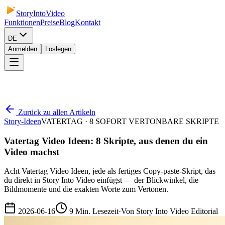
StoryIntoVideo
Funktionen
Preise
Blog
Kontakt
DE
Anmelden
Loslegen
Zurück zu allen Artikeln
Story-Ideen
VATERTAG · 8 SOFORT VERTONBARE SKRIPTE
Vatertag Video Ideen: 8 Skripte, aus denen du ein
Video machst
Acht Vatertag Video Ideen, jede als fertiges Copy-paste-Skript, das
du direkt in Story Into Video einfügst — der Blickwinkel, die
Bildmomente und die exakten Worte zum Vertonen.
2026-06-16
9
Min. Lesezeit
·
Von
Story Into Video Editorial