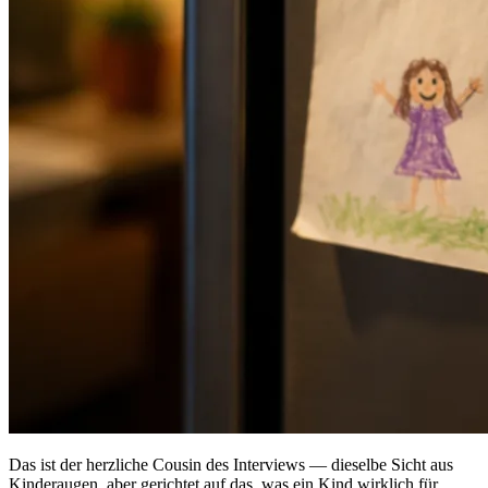
Das ist der herzliche Cousin des Interviews — dieselbe Sicht aus
Kinderaugen, aber gerichtet auf das, was ein Kind wirklich für