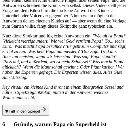
Stell einem kleinen Kind einfache Fragen über seinen Papa, und die
Antworten schreiben die Komik von selbst. Dieses Video stellt jeder
Frage auf dem Bildschirm die trockene Antwort des Kindes als
Untertitel oder Voiceover gegenüber. Nimm wenn möglich die
Antworten deines eigenen Kindes auf — aber wenn du eine Vorlage
zum Starten willst, fängt dieses Skript die ganz typischen ein.
Nutz diese Struktur und füg echte Antworten ein:
"Wie alt ist Papa?
'Vielleicht vierzighundert.' Wie viel Geld verdient Papa? 'So... sechs
Euro.' Was macht Papa beruflich? 'Er geht zum Computer und sagt,
er hat zu tun.' Was liebt Papa am meisten? 'Das Sofa. Und uns.
Aber am meisten, wenn wir leise sind.' Was sagt Papa ständig?
'Pass auf, und außerdem, wo ist mein Schlüssel?' Was macht Papa
glücklich? 'Wenn die Mannschaft gewinnt. Oder Pfannkuchen.' Wir
haben die Experten gefragt. Die Experten wissen alles. Alles Gute
zum Vatertag."
Key visual: ein kleines Kind thront in einem übergroßen Sessel und
hält ein Spielzeugmikrofon, mitten in der Antwort, weiches
Wohnzimmerlicht.
👁
Tritt in den Spiegel
6 — Gründe, warum Papa ein Superheld ist