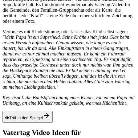
Superkräfte hält. Es funktioniert wunderbar als Vatertag-Video für
die Gemeinde, den Familien-Gruppenchat oder als Karte, die
berührt. Jede "Kraft" ist eine Zeile über einer schlichten Zeichnung
oder einem Foto.
Vertone es mit Kinderstimme, oder lass es das Kind selbst sagen:
"Mein Papa ist ein Superheld. Seine Kräfte sind: jedes Glas beim
ersten Versuch aufmachen. Genau wissen, wie lange es noch
dauert, bis wir da sind. Alle Einkaufstüten in einem Gang tragen,
damit wir es nur einmal machen müssen. Er kann ein Fahrrad
reparieren, ein Spielzeug und einen schlechten Tag. Er sorgt dafür,
dass das gruselige Geräusch unten doch nur nichts war. Ihm gehen
die Huckepack-Runden nie aus. Er hat keinen Umhang, weil er
sagt, Umhänge bleiben überall hängen, und das ist die Art von
schlau, die nur die echten Helden haben. Alles Gute zum Vatertag
an meinen Lieblingshelden."
Key visual: die Buntstiftzeichnung eines Kindes von einem Papa mit
Umhang, an eine Kühlschranktür geklebt, warmes Küchenlicht.
👁
Tritt in den Spiegel
Vatertag Video Ideen für