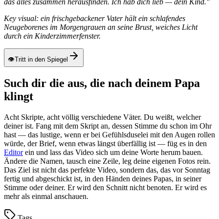
das alles zusammen herausfinden. Ich hab dich lieb — dein Kind."
Key visual: ein frischgebackener Vater hält ein schlafendes
Neugeborenes im Morgengrauen an seine Brust, weiches Licht
durch ein Kinderzimmerfenster.
👁
Tritt in den Spiegel
Such dir die aus, die nach deinem Papa
klingt
Acht Skripte, acht völlig verschiedene Väter. Du weißt, welcher
deiner ist. Fang mit dem Skript an, dessen Stimme du schon im Ohr
hast — das lustige, wenn er bei Gefühlsduselei mit den Augen rollen
würde, der Brief, wenn etwas längst überfällig ist — füg es in den
Editor
ein und lass das Video sich um deine Worte herum bauen.
Ändere die Namen, tausch eine Zeile, leg deine eigenen Fotos rein.
Das Ziel ist nicht das perfekte Video, sondern das, das vor Sonntag
fertig und abgeschickt ist, in den Händen deines Papas, in seiner
Stimme oder deiner. Er wird den Schnitt nicht benoten. Er wird es
mehr als einmal anschauen.
Tags